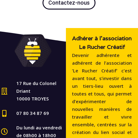
Contactez-nous
Adhérer à l'association
Le Rucher Créatif
Devenir adhérente et
adhérent de l’association
‘Le Rucher Créatif‘ c’est
avant tout, s’investir dans
17 Rue du Colonel
un tiers-lieu ouvert à
Driant
toutes et tous, qui permet
10000 TROYES
d’expérimenter de
nouvelles manières de
07 80 34 87 69
travailler et vivre
ensemble, centrées sur la
Du lundi au vendredi
création du lien social et
de 08h00 à 18h00