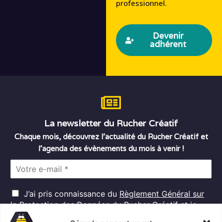
professionnel.
Devenir
adhérent
La newsletter du Rucher Créatif
Chaque mois, découvrez l’actualité du Rucher Créatif et
l’agenda des évènements du mois à venir !
E
m
a
R
i
J’ai pris connaissance du
Règlement Général sur
G
l
la Protection des Données
du Rucher Créatif et je
D
*
consens au traitement de mes données personnelles