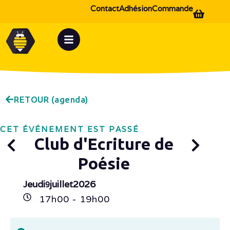
Contact
Adhésion
Commande
RETOUR (agenda)
CET ÉVÉNEMENT EST PASSÉ
Club d'Ecriture de
Poésie
Jeudi
juillet
2026
9
17h
00
- 19h
00