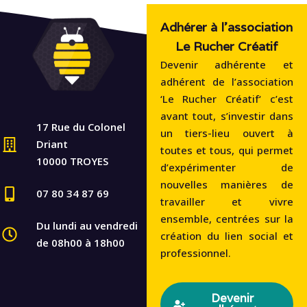
Adhérer à l'association
Le Rucher Créatif
Devenir adhérente et
adhérent de l’association
‘Le Rucher Créatif‘ c’est
avant tout, s’investir dans
17 Rue du Colonel
un tiers-lieu ouvert à
Driant
toutes et tous, qui permet
10000 TROYES
d’expérimenter de
nouvelles manières de
07 80 34 87 69
travailler et vivre
ensemble, centrées sur la
Du lundi au vendredi
création du lien social et
de 08h00 à 18h00
professionnel.
Devenir