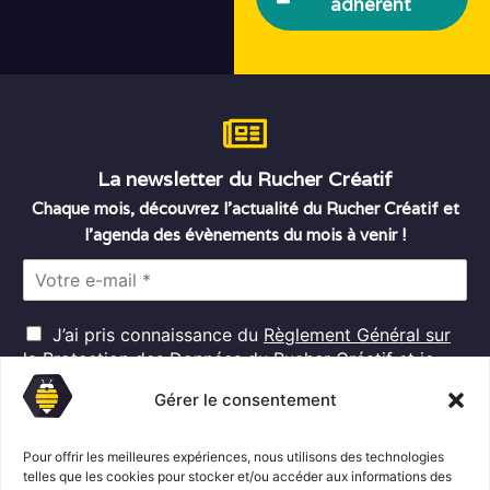
adhérent
La newsletter du Rucher Créatif
Chaque mois, découvrez l’actualité du Rucher Créatif et
l’agenda des évènements du mois à venir !
E
m
a
R
i
J’ai pris connaissance du
Règlement Général sur
G
l
la Protection des Données
du Rucher Créatif et je
D
*
consens au traitement de mes données personnelles
P
Gérer le consentement
dans ces conditions.*
*
Pour offrir les meilleures expériences, nous utilisons des technologies
telles que les cookies pour stocker et/ou accéder aux informations des