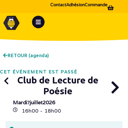
Contact
Adhésion
Commande
RETOUR (agenda)
CET ÉVÉNEMENT EST PASSÉ
Club de Lecture de
Poésie
Mardi
juillet
2026
7
16h
00
- 18h
00