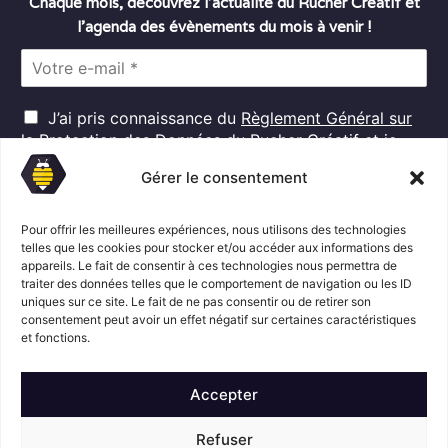
Chaque mois, découvrez l’actualité du Rucher Créatif et
l’agenda des évènements du mois à venir !
E
m
a
R
i
J’ai pris connaissance du
Règlement Général sur
G
l
la Protection des Données
du Rucher Créatif et je
D
*
consens au traitement de mes données personnelles
P
Gérer le consentement
dans ces conditions.*
*
Pour offrir les meilleures expériences, nous utilisons des technologies
telles que les cookies pour stocker et/ou accéder aux informations des
appareils. Le fait de consentir à ces technologies nous permettra de
S'abonner
traiter des données telles que le comportement de navigation ou les ID
uniques sur ce site. Le fait de ne pas consentir ou de retirer son
consentement peut avoir un effet négatif sur certaines caractéristiques
Suivez l'actualité du Rucher créatif
et fonctions.
Accepter
Refuser