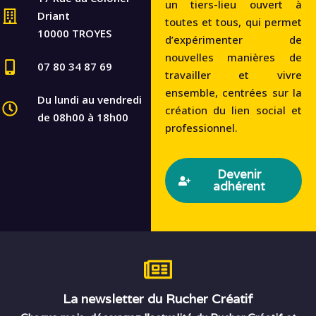
un tiers-lieu ouvert à
Driant
toutes et tous, qui permet
10000 TROYES
d’expérimenter de
nouvelles manières de
07 80 34 87 69
travailler et vivre
ensemble, centrées sur la
Du lundi au vendredi
création du lien social et
de 08h00 à 18h00
professionnel.
Devenir
adhérent
La newsletter du Rucher Créatif