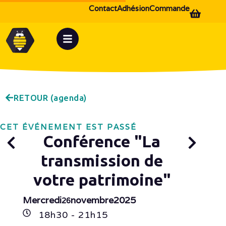
Contact
Adhésion
Commande
RETOUR (agenda)
CET ÉVÉNEMENT EST PASSÉ
Conférence "La
transmission de
votre patrimoine"
Mercredi
novembre
2025
26
18h
30
- 21h
15