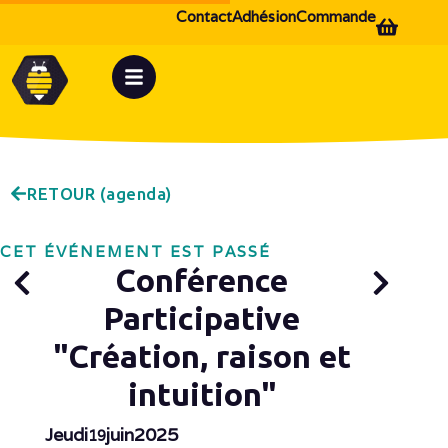
Contact
Adhésion
Commande
RETOUR (agenda)
CET ÉVÉNEMENT EST PASSÉ
Conférence
Participative
"Création, raison et
intuition"
Jeudi
juin
2025
19