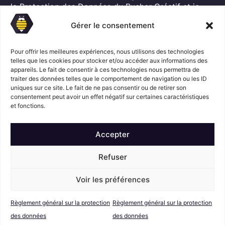
G
l
la Protection des Données
du Rucher Créatif et je
D
*
consens au traitement de mes données personnelles
P
Gérer le consentement
dans ces conditions.*
*
Pour offrir les meilleures expériences, nous utilisons des technologies
telles que les cookies pour stocker et/ou accéder aux informations des
appareils. Le fait de consentir à ces technologies nous permettra de
S'abonner
traiter des données telles que le comportement de navigation ou les ID
uniques sur ce site. Le fait de ne pas consentir ou de retirer son
consentement peut avoir un effet négatif sur certaines caractéristiques
Suivez l'actualité du Rucher créatif
et fonctions.
Accepter
Refuser
Voir les préférences
Mentions légales
© Le Rucher
Créatif
Règlement général sur la protection
Règlement général sur la protection
Conditions générales de vente
RGPD
des données
des données