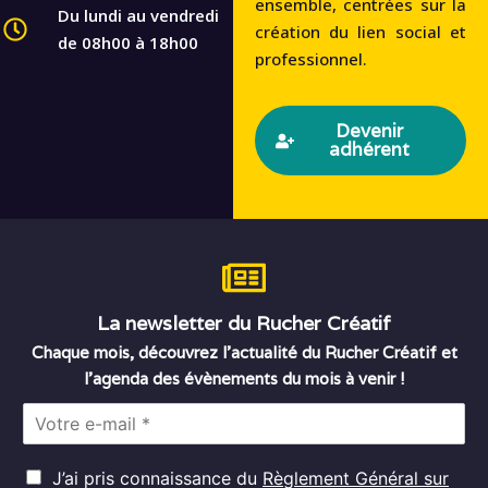
ensemble, centrées sur la
Du lundi au vendredi
création du lien social et
de 08h00 à 18h00
professionnel.
Devenir
adhérent
La newsletter du Rucher Créatif
Chaque mois, découvrez l’actualité du Rucher Créatif et
l’agenda des évènements du mois à venir !
E
m
a
R
i
J’ai pris connaissance du
Règlement Général sur