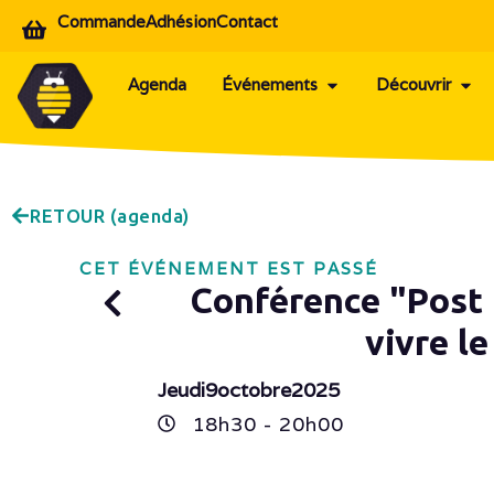
Commande
Adhésion
Contact
Agenda
Événements
Découvrir
RETOUR (agenda)
CET ÉVÉNEMENT EST PASSÉ
Conférence "Post 
vivre l
Jeudi
9
octobre
2025
18h
30
- 20h
00