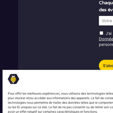
Chaque
des év
E
m
a
R
i
J’a
G
l
Donné
D
*
personn
P
*
S'ab
Pour offrir les meilleures expériences, nous utilisons des technologies telle
pour stocker et/ou accéder aux informations des appareils. Le fait de conse
technologies nous permettra de traiter des données telles que le comporte
ou les ID uniques sur ce site. Le fait de ne pas consentir ou de retirer son
avoir un effet négatif sur certaines caractéristiques et fonctions.