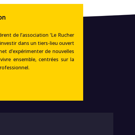
on
rent de l’association ‘Le Rucher
’investir dans un tiers-lieu ouvert
met d’expérimenter de nouvelles
 vivre ensemble, centrées sur la
professionnel.