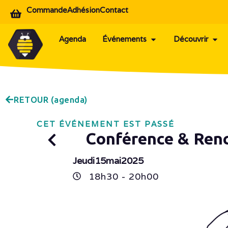
Commande
Adhésion
Contact
Agenda
Événements
Découvrir
RETOUR (agenda)
CET ÉVÉNEMENT EST PASSÉ
Conférence & Ren
Jeudi
15
mai
2025
18h
30
- 20h
00