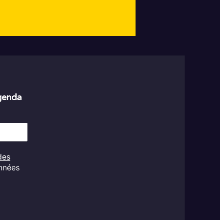
agenda
des
onnées