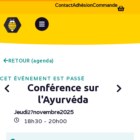
Contact
Adhésion
Commande
RETOUR (agenda)
CET ÉVÉNEMENT EST PASSÉ
Conférence sur
l'Ayurvéda
Jeudi
novembre
2025
27
18h
30
- 20h
00