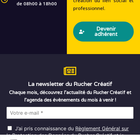
création du lien social et
de 08h00 à 18h00
professionnel.
Devenir
adhérent
La newsletter du Rucher Créatif
Chaque mois, découvrez l’actualité du Rucher Créatif et
l’agenda des évènements du mois à venir !
E
m
a
R
i
J’ai pris connaissance du
Règlement Général sur
G
l
la Protection des Données
du Rucher Créatif et je