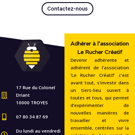
Contactez-nous
Adhérer à l'association
Le Rucher Créatif
Devenir adhérente et
adhérent de l’association
‘Le Rucher Créatif‘ c’est
avant tout, s’investir dans
17 Rue du Colonel
un tiers-lieu ouvert à
Driant
toutes et tous, qui permet
10000 TROYES
d’expérimenter de
nouvelles manières de
07 80 34 87 69
travailler et vivre
ensemble, centrées sur la
Du lundi au vendredi