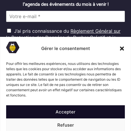
l’agenda des évènements du mois à venir !
E
m
a
R
i
J’ai pris connaissance du
Règlement Général sur
G
l
la Protection des Données
du Rucher Créatif et je
D
*
consens au traitement de mes données personnelles
P
Gérer le consentement
dans ces conditions.*
*
Pour offrir les meilleures expériences, nous utilisons des technologies
telles que les cookies pour stocker et/ou accéder aux informations des
appareils. Le fait de consentir à ces technologies nous permettra de
S'abonner
traiter des données telles que le comportement de navigation ou les ID
uniques sur ce site. Le fait de ne pas consentir ou de retirer son
consentement peut avoir un effet négatif sur certaines caractéristiques
Suivez l'actualité du Rucher créatif
et fonctions.
Accepter
Refuser