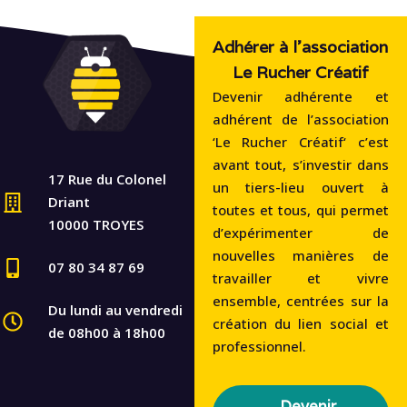
Adhérer à l'association
Le Rucher Créatif
Devenir adhérente et
adhérent de l’association
‘Le Rucher Créatif‘ c’est
avant tout, s’investir dans
17 Rue du Colonel
un tiers-lieu ouvert à
Driant
toutes et tous, qui permet
10000 TROYES
d’expérimenter de
nouvelles manières de
07 80 34 87 69
travailler et vivre
ensemble, centrées sur la
Du lundi au vendredi
création du lien social et
de 08h00 à 18h00
professionnel.
Devenir