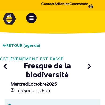
Contact
Adhésion
Commande
RETOUR (agenda)
CET ÉVÉNEMENT EST PASSÉ
Fresque de la
biodiversité
Mercredi
octobre
2025
1
09h
00
- 12h
00