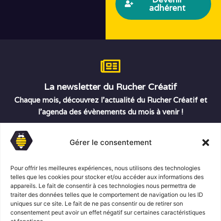
adhérent
La newsletter du Rucher Créatif
Chaque mois, découvrez l’actualité du Rucher Créatif et
l’agenda des évènements du mois à venir !
E
m
Gérer le consentement
a
R
i
J’ai pris connaissance du
Règlement Général sur
G
l
la Protection des Données
du Rucher Créatif et je
Pour offrir les meilleures expériences, nous utilisons des technologies
D
*
telles que les cookies pour stocker et/ou accéder aux informations des
consens au traitement de mes données personnelles
P
appareils. Le fait de consentir à ces technologies nous permettra de
dans ces conditions.*
*
traiter des données telles que le comportement de navigation ou les ID
uniques sur ce site. Le fait de ne pas consentir ou de retirer son
consentement peut avoir un effet négatif sur certaines caractéristiques