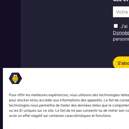
E
m
a
R
i
J’a
G
l
Donné
D
*
personn
P
*
S'ab
Pour offrir les meilleures expériences, nous utilisons des technologies telle
pour stocker et/ou accéder aux informations des appareils. Le fait de conse
technologies nous permettra de traiter des données telles que le comporte
ou les ID uniques sur ce site. Le fait de ne pas consentir ou de retirer son
avoir un effet négatif sur certaines caractéristiques et fonctions.