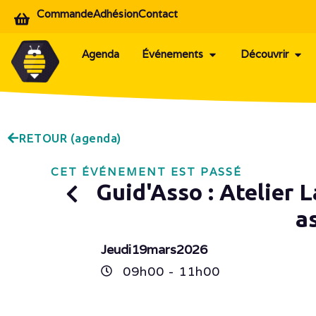
Commande
Adhésion
Contact
Agenda
Événements
Découvrir
RETOUR (agenda)
CET ÉVÉNEMENT EST PASSÉ
Guid'Asso : Atelier 
a
Jeudi
19
mars
2026
09h
00
- 11h
00