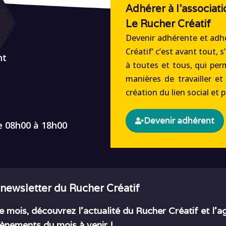
Adhérer à l'associati
Le Rucher Créatif
Devenir adhérente et adhé
Créatif‘ c’est avant tout, s
nt
à toutes et tous, qui per
manières de travailler et
création du lien social et 
Devenir adhérent
e 08h00 à 18h00
 newsletter du Rucher Créatif
 mois, découvrez l’actualité du Rucher Créatif et l’
ènements du mois à venir !