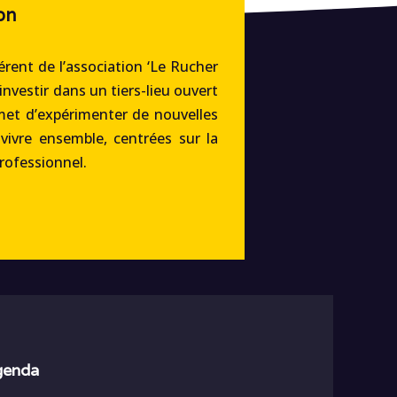
on
rent de l’association ‘Le Rucher
’investir dans un tiers-lieu ouvert
met d’expérimenter de nouvelles
 vivre ensemble, centrées sur la
professionnel.
agenda