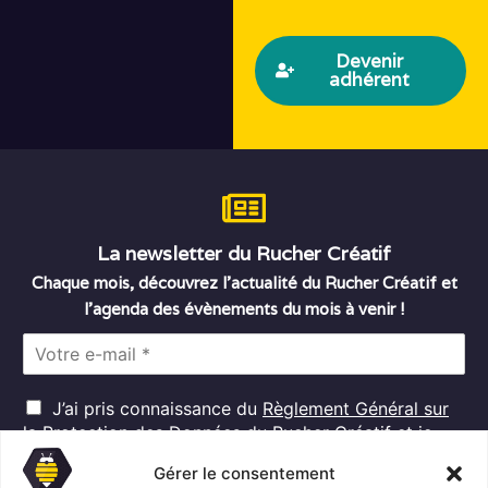
Devenir
adhérent
La newsletter du Rucher Créatif
Chaque mois, découvrez l’actualité du Rucher Créatif et
l’agenda des évènements du mois à venir !
E
m
a
R
i
J’ai pris connaissance du
Règlement Général sur
G
l
la Protection des Données
du Rucher Créatif et je
D
*
consens au traitement de mes données personnelles
P
Gérer le consentement
dans ces conditions.*