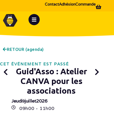
Contact
Adhésion
Commande
RETOUR (agenda)
CET ÉVÉNEMENT EST PASSÉ
Guid'Asso : Atelier
CANVA pour les
associations
Jeudi
juillet
2026
9
09h
00
- 11h
00