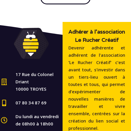
Adhérer à l'association
Le Rucher Créatif
Devenir adhérente et
adhérent de l’association
‘Le Rucher Créatif‘ c’est
avant tout, s’investir dans
17 Rue du Colonel
un tiers-lieu ouvert à
Driant
toutes et tous, qui permet
10000 TROYES
d’expérimenter de
nouvelles manières de
07 80 34 87 69
travailler et vivre
ensemble, centrées sur la
Du lundi au vendredi
création du lien social et
de 08h00 à 18h00
professionnel.