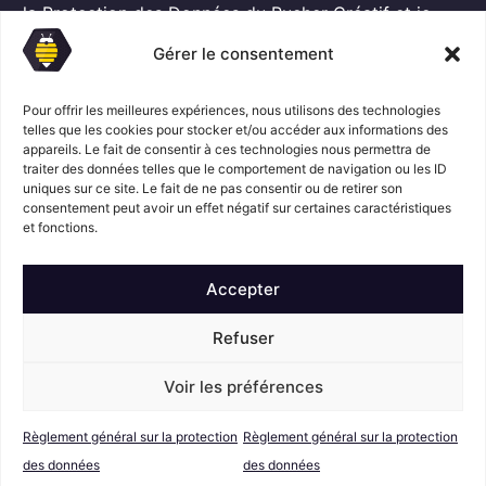
G
l
la Protection des Données
du Rucher Créatif et je
D
*
consens au traitement de mes données personnelles
P
Gérer le consentement
dans ces conditions.*
*
Pour offrir les meilleures expériences, nous utilisons des technologies
telles que les cookies pour stocker et/ou accéder aux informations des
appareils. Le fait de consentir à ces technologies nous permettra de
S'abonner
traiter des données telles que le comportement de navigation ou les ID
uniques sur ce site. Le fait de ne pas consentir ou de retirer son
consentement peut avoir un effet négatif sur certaines caractéristiques
Suivez l'actualité du Rucher créatif
et fonctions.
Accepter
Refuser
Voir les préférences
Mentions légales
© Le Rucher
Créatif
Règlement général sur la protection
Règlement général sur la protection
Conditions générales de vente
RGPD
des données
des données