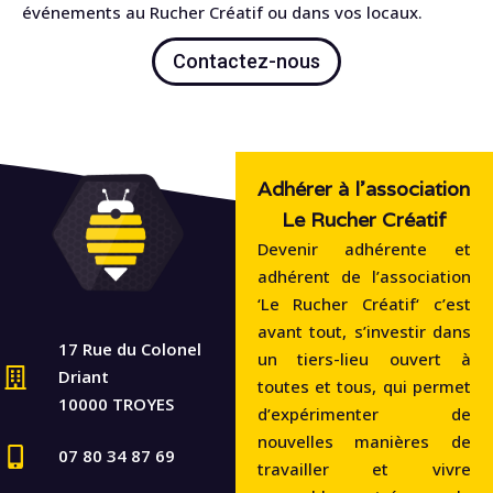
événements au Rucher Créatif ou dans vos locaux.
Contactez-nous
Adhérer à l'association
Le Rucher Créatif
Devenir adhérente et
adhérent de l’association
‘Le Rucher Créatif‘ c’est
avant tout, s’investir dans
17 Rue du Colonel
un tiers-lieu ouvert à
Driant
toutes et tous, qui permet
10000 TROYES
d’expérimenter de
nouvelles manières de
07 80 34 87 69
travailler et vivre