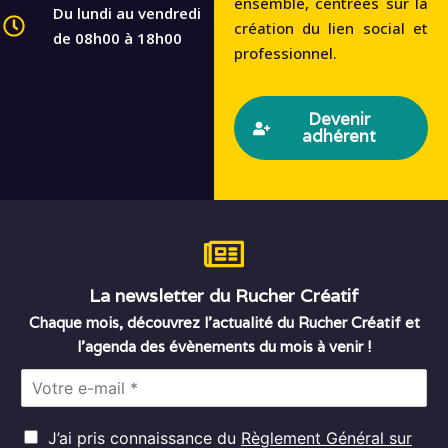
ensemble, centrées sur la
Du lundi au vendredi
création du lien social et
de 08h00 à 18h00
professionnel.
Devenir
adhérent
La newsletter du Rucher Créatif
Chaque mois, découvrez l’actualité du Rucher Créatif et
l’agenda des évènements du mois à venir !
E
m
a
R
i
J’ai pris connaissance du
Règlement Général sur