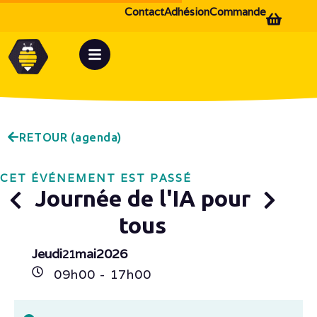
Contact
Adhésion
Commande
RETOUR (agenda)
CET ÉVÉNEMENT EST PASSÉ
Journée de l'IA pour
tous
Jeudi
mai
2026
21
09h
00
- 17h
00