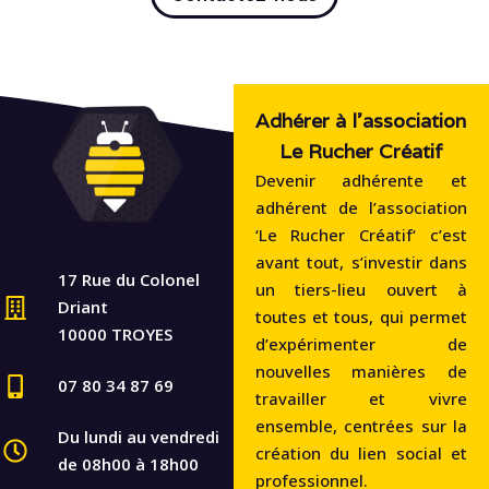
Adhérer à l'association
Le Rucher Créatif
Devenir adhérente et
adhérent de l’association
‘Le Rucher Créatif‘ c’est
avant tout, s’investir dans
17 Rue du Colonel
un tiers-lieu ouvert à
Driant
toutes et tous, qui permet
10000 TROYES
d’expérimenter de
nouvelles manières de
07 80 34 87 69
travailler et vivre
ensemble, centrées sur la
Du lundi au vendredi
création du lien social et
de 08h00 à 18h00
professionnel.