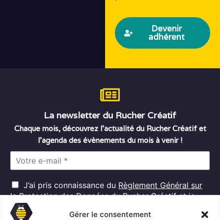
Devenir
adhérent
La newsletter du Rucher Créatif
Chaque mois, découvrez l’actualité du Rucher Créatif et
l’agenda des évènements du mois à venir !
E
m
a
R
i
J’ai pris connaissance du
Règlement Général sur
G
l
la Protection des Données
du Rucher Créatif et je
D
*
consens au traitement de mes données personnelles
P
Gérer le consentement
dans ces conditions.*