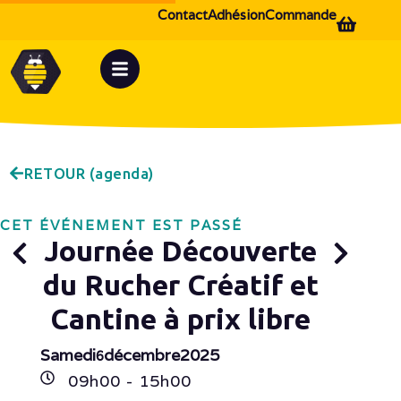
Contact
Adhésion
Commande
RETOUR (agenda)
CET ÉVÉNEMENT EST PASSÉ
Journée Découverte
du Rucher Créatif et
Cantine à prix libre
Samedi
décembre
2025
6
09h
00
- 15h
00