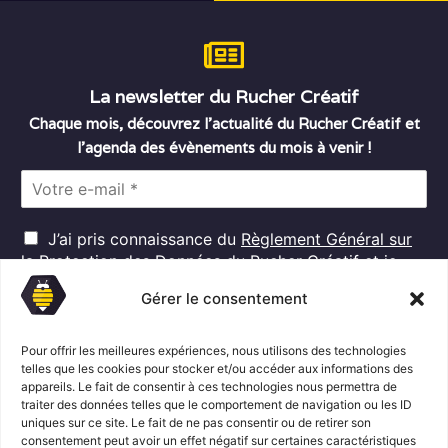
La newsletter du Rucher Créatif
Chaque mois, découvrez l’actualité du Rucher Créatif et
l’agenda des évènements du mois à venir !
E
m
a
R
i
J’ai pris connaissance du
Règlement Général sur
G
l
la Protection des Données
du Rucher Créatif et je
D
*
consens au traitement de mes données personnelles
P
Gérer le consentement
dans ces conditions.*
*
Pour offrir les meilleures expériences, nous utilisons des technologies
telles que les cookies pour stocker et/ou accéder aux informations des
appareils. Le fait de consentir à ces technologies nous permettra de
S'abonner
traiter des données telles que le comportement de navigation ou les ID
uniques sur ce site. Le fait de ne pas consentir ou de retirer son
consentement peut avoir un effet négatif sur certaines caractéristiques