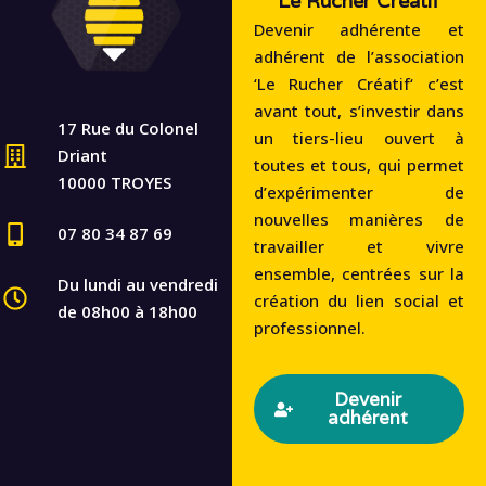
Le Rucher Créatif
Devenir adhérente et
adhérent de l’association
‘Le Rucher Créatif‘ c’est
avant tout, s’investir dans
17 Rue du Colonel
un tiers-lieu ouvert à
Driant
toutes et tous, qui permet
10000 TROYES
d’expérimenter de
nouvelles manières de
07 80 34 87 69
travailler et vivre
ensemble, centrées sur la
Du lundi au vendredi
création du lien social et
de 08h00 à 18h00
professionnel.
Devenir
adhérent