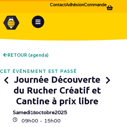
Contact
Adhésion
Commande
RETOUR (agenda)
CET ÉVÉNEMENT EST PASSÉ
Journée Découverte
du Rucher Créatif et
Cantine à prix libre
Samedi
octobre
2025
18
09h
00
- 15h
00