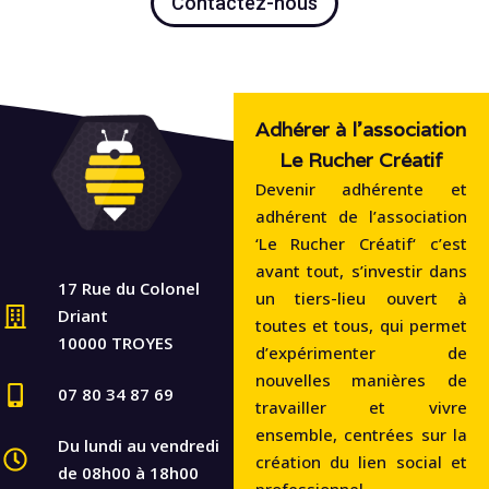
Contactez-nous
Adhérer à l'association
Le Rucher Créatif
Devenir adhérente et
adhérent de l’association
‘Le Rucher Créatif‘ c’est
avant tout, s’investir dans
17 Rue du Colonel
un tiers-lieu ouvert à
Driant
toutes et tous, qui permet
10000 TROYES
d’expérimenter de
nouvelles manières de
07 80 34 87 69
travailler et vivre
ensemble, centrées sur la
Du lundi au vendredi
création du lien social et
de 08h00 à 18h00