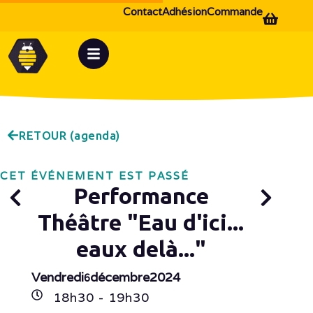
Contact
Adhésion
Commande
RETOUR (agenda)
CET ÉVÉNEMENT EST PASSÉ
Performance
Théâtre "Eau d'ici...
eaux delà..."
Vendredi
décembre
2024
6
18h
30
- 19h
30