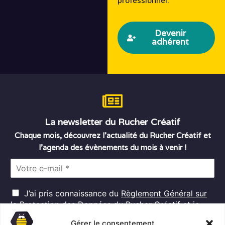
professionnel.
Devenir
adhérent
La newsletter du Rucher Créatif
Chaque mois, découvrez l’actualité du Rucher Créatif et
l’agenda des évènements du mois à venir !
E
m
a
R
i
J’ai pris connaissance du
Règlement Général sur
G
l
la Protection des Données
du Rucher Créatif et je
D
*
consens au traitement de mes données personnelles
P
Gérer le consentement