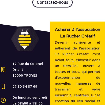
Contactez-nous
Adhérer à l'association
Le Rucher Créatif
Devenir adhérente et
adhérent de l’association
‘Le Rucher Créatif‘ c’est
avant tout, s’investir dans
17 Rue du Colonel
un tiers-lieu ouvert à
Driant
toutes et tous, qui permet
10000 TROYES
d’expérimenter de
nouvelles manières de
07 80 34 87 69
travailler et vivre
ensemble, centrées sur la
Du lundi au vendredi
création du lien social et
de 08h00 à 18h00