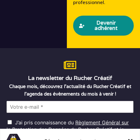
professionnel.
Devenir
adhérent
La newsletter du Rucher Créatif
Chaque mois, découvrez l’actualité du Rucher Créatif et
l’agenda des évènements du mois à venir !
E
m
a
R
i
J’ai pris connaissance du
Règlement Général sur
G
l
la Protection des Données
du Rucher Créatif et je
D
*
consens au traitement de mes données personnelles