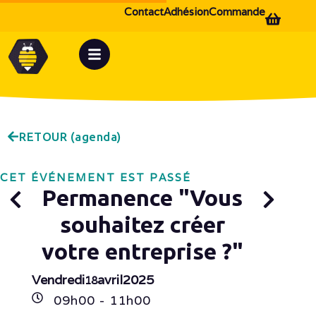
Contact
Adhésion
Commande
RETOUR (agenda)
CET ÉVÉNEMENT EST PASSÉ
Permanence "Vous
souhaitez créer
votre entreprise ?"
Vendredi
avril
2025
18
09h
00
- 11h
00