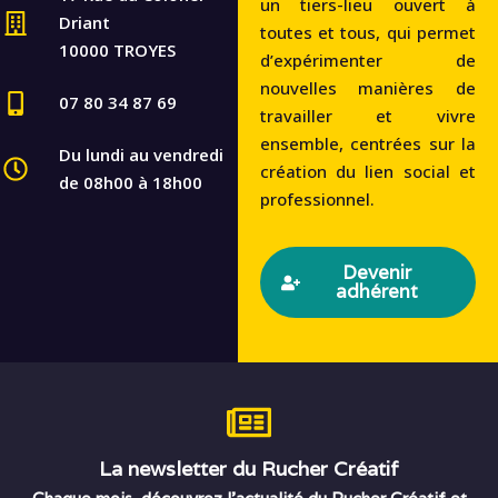
un tiers-lieu ouvert à
Driant
toutes et tous, qui permet
10000 TROYES
d’expérimenter de
nouvelles manières de
07 80 34 87 69
travailler et vivre
ensemble, centrées sur la
Du lundi au vendredi
création du lien social et
de 08h00 à 18h00
professionnel.
Devenir
adhérent
La newsletter du Rucher Créatif