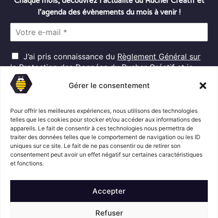
Chaque mois, découvrez l’actualité du Rucher Créatif et
l’agenda des évènements du mois à venir !
E
m
a
R
i
J’ai pris connaissance du
Règlement Général sur
G
l
la Protection des Données
du Rucher Créatif et je
D
*
consens au traitement de mes données personnelles
P
Gérer le consentement
dans ces conditions.*
*
Pour offrir les meilleures expériences, nous utilisons des technologies
telles que les cookies pour stocker et/ou accéder aux informations des
appareils. Le fait de consentir à ces technologies nous permettra de
S'abonner
traiter des données telles que le comportement de navigation ou les ID
uniques sur ce site. Le fait de ne pas consentir ou de retirer son
consentement peut avoir un effet négatif sur certaines caractéristiques
Suivez l'actualité du Rucher créatif
et fonctions.
Accepter
Refuser