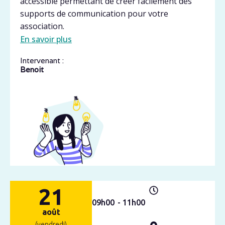
accessible permettant de créer facilement des
supports de communication pour votre
association.
En savoir plus
Intervenant :
Benoit
21
09h
00
- 11h
00
août
(vendredi)