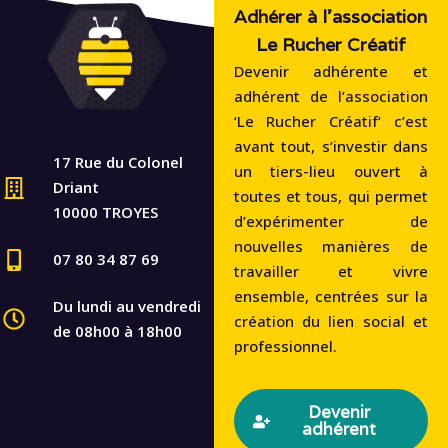
Adhérer à l'association
Le Rucher Créatif
Devenir adhérente et
adhérent de l’association
‘Le Rucher Créatif‘ c’est
avant tout, s’investir dans
17 Rue du Colonel
un tiers-lieu ouvert à
Driant
toutes et tous, qui permet
10000 TROYES
d’expérimenter de
nouvelles manières de
07 80 34 87 69
travailler et vivre
ensemble, centrées sur la
Du lundi au vendredi
création du lien social et
de 08h00 à 18h00
professionnel.
Devenir
adhérent