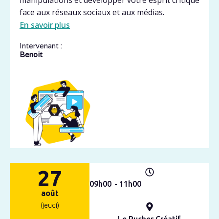
manipulations et développer votre esprit critique
face aux réseaux sociaux et aux médias.
En savoir plus
Intervenant :
Benoit
27
09h
00
- 11h
00
août
(jeudi)