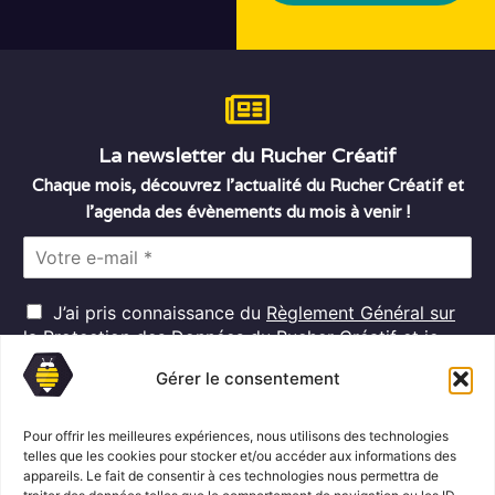
La newsletter du Rucher Créatif
Chaque mois, découvrez l’actualité du Rucher Créatif et
l’agenda des évènements du mois à venir !
E
m
a
R
i
J’ai pris connaissance du
Règlement Général sur
G
l
la Protection des Données
du Rucher Créatif et je
D
*
consens au traitement de mes données personnelles
P
Gérer le consentement
dans ces conditions.*
*
Pour offrir les meilleures expériences, nous utilisons des technologies
telles que les cookies pour stocker et/ou accéder aux informations des
appareils. Le fait de consentir à ces technologies nous permettra de
S'abonner