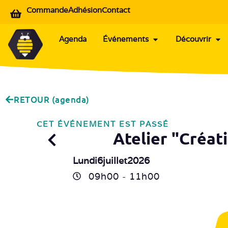
Commande
Adhésion
Contact
Agenda
Événements
Découvrir
RETOUR (agenda)
CET ÉVÉNEMENT EST PASSÉ
Atelier "Créat
Lundi
6
juillet
2026
09h
00
- 11h
00