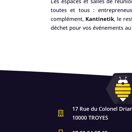
Les espaces et salles de réunio
toutes et tous : entrepreneus
complément,
Kantinetik
, le re
déchet pour vos événements au 
17 Rue du Colonel Dria
10000 TROYES