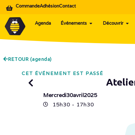
Commande
Adhésion
Contact
Agenda
Événements
Découvrir
RETOUR (agenda)
CET ÉVÉNEMENT EST PASSÉ
Atelie
Mercredi
30
avril
2025
15h
30
- 17h
30