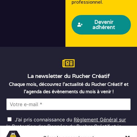
professionnel.
Devenir
adhérent
La newsletter du Rucher Créatif
Chaque mois, découvrez l’actualité du Rucher Créatif et
l’agenda des évènements du mois à venir !
E
m
a
R
i
J’ai pris connaissance du
Règlement Général sur
G
l
la Protection des Données
du Rucher Créatif et je
D
*
consens au traitement de mes données personnelles