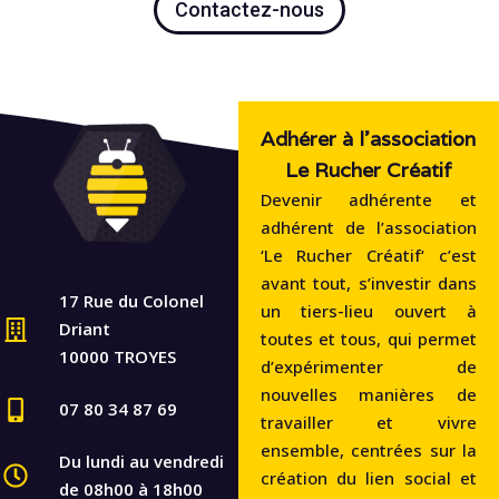
Contactez-nous
Adhérer à l'association
Le Rucher Créatif
Devenir adhérente et
adhérent de l’association
‘Le Rucher Créatif‘ c’est
avant tout, s’investir dans
17 Rue du Colonel
un tiers-lieu ouvert à
Driant
toutes et tous, qui permet
10000 TROYES
d’expérimenter de
nouvelles manières de
07 80 34 87 69
travailler et vivre
ensemble, centrées sur la
Du lundi au vendredi
création du lien social et
de 08h00 à 18h00