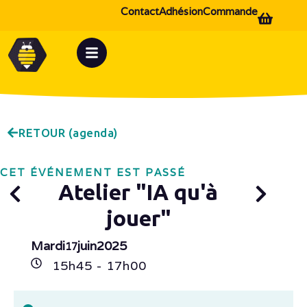
Contact
Adhésion
Commande
RETOUR (agenda)
CET ÉVÉNEMENT EST PASSÉ
Atelier "IA qu'à
jouer"
Mardi
juin
2025
17
15h
45
- 17h
00