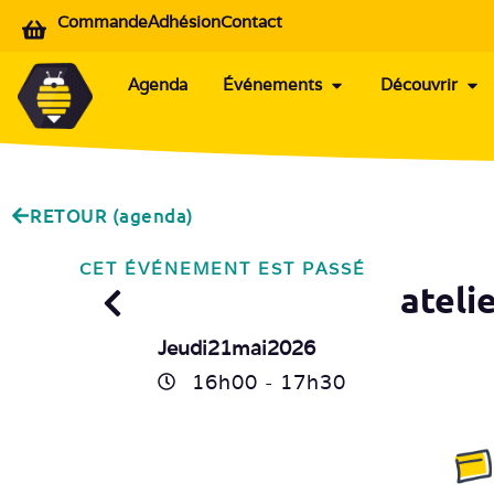
Commande
Adhésion
Contact
Agenda
Événements
Découvrir
RETOUR (agenda)
CET ÉVÉNEMENT EST PASSÉ
ateli
Jeudi
21
mai
2026
16h
00
- 17h
30