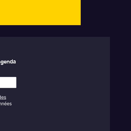
’agenda
des
onnées