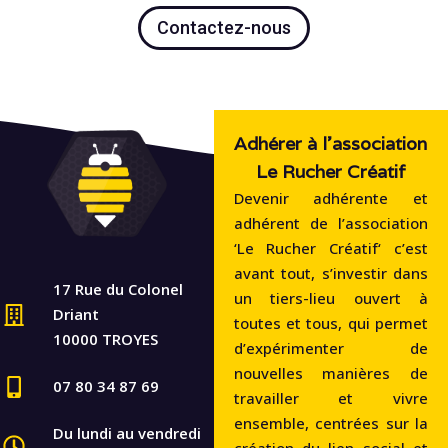
Contactez-nous
Adhérer à l'association
Le Rucher Créatif
Devenir adhérente et
adhérent de l’association
‘Le Rucher Créatif‘ c’est
avant tout, s’investir dans
17 Rue du Colonel
un tiers-lieu ouvert à
Driant
toutes et tous, qui permet
10000 TROYES
d’expérimenter de
nouvelles manières de
07 80 34 87 69
travailler et vivre
ensemble, centrées sur la
Du lundi au vendredi
création du lien social et