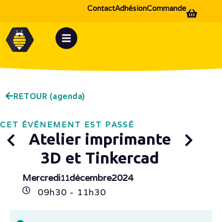
Contact
Adhésion
Commande
RETOUR (agenda)
CET ÉVÉNEMENT EST PASSÉ
Atelier imprimante
3D et Tinkercad
Mercredi
décembre
2024
11
09h
30
- 11h
30