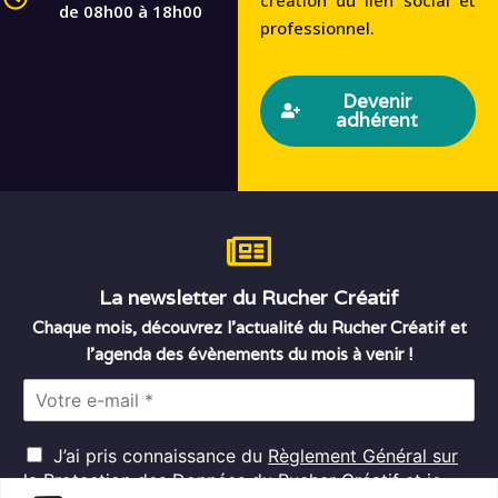
de 08h00 à 18h00
professionnel.
Devenir
adhérent
La newsletter du Rucher Créatif
Chaque mois, découvrez l’actualité du Rucher Créatif et
l’agenda des évènements du mois à venir !
E
m
a
R
i
J’ai pris connaissance du
Règlement Général sur
G
l
la Protection des Données
du Rucher Créatif et je
D