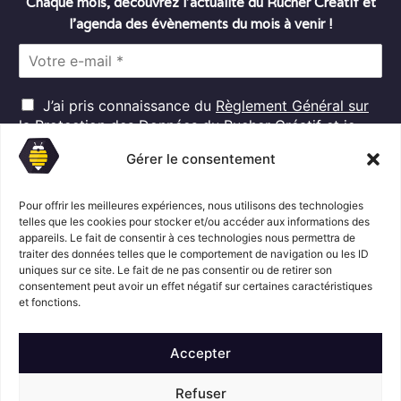
Chaque mois, découvrez l’actualité du Rucher Créatif et
l’agenda des évènements du mois à venir !
E
m
a
R
i
J’ai pris connaissance du
Règlement Général sur
G
l
la Protection des Données
du Rucher Créatif et je
D
*
consens au traitement de mes données personnelles
P
Gérer le consentement
dans ces conditions.*
*
Pour offrir les meilleures expériences, nous utilisons des technologies
telles que les cookies pour stocker et/ou accéder aux informations des
appareils. Le fait de consentir à ces technologies nous permettra de
S'abonner
traiter des données telles que le comportement de navigation ou les ID
uniques sur ce site. Le fait de ne pas consentir ou de retirer son
consentement peut avoir un effet négatif sur certaines caractéristiques
Suivez l'actualité du Rucher créatif
et fonctions.
Accepter
Refuser