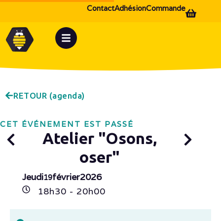
Contact
Adhésion
Commande
RETOUR (agenda)
CET ÉVÉNEMENT EST PASSÉ
Atelier "Osons,
oser"
Jeudi
février
2026
19
18h
30
- 20h
00