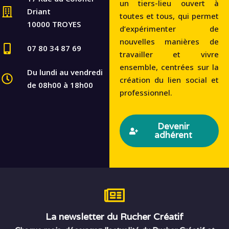
un tiers-lieu ouvert à
Driant
toutes et tous, qui permet
10000 TROYES
d’expérimenter de
nouvelles manières de
07 80 34 87 69
travailler et vivre
ensemble, centrées sur la
Du lundi au vendredi
création du lien social et
de 08h00 à 18h00
professionnel.
Devenir
adhérent
La newsletter du Rucher Créatif