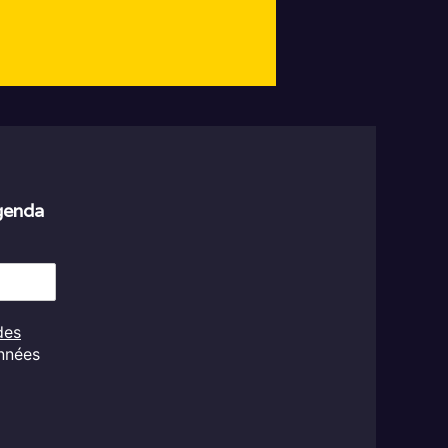
agenda
des
onnées