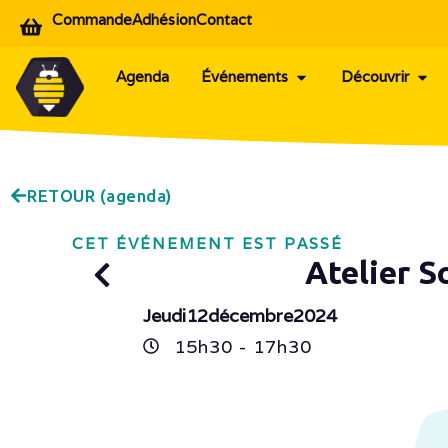
Commande
Adhésion
Contact
Agenda
Événements
Découvrir
RETOUR (agenda)
CET ÉVÉNEMENT EST PASSÉ
Atelier 
Jeudi
12
décembre
2024
15h
30
- 17h
30