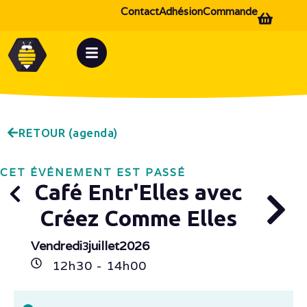
Contact
Adhésion
Commande
RETOUR (agenda)
CET ÉVÉNEMENT EST PASSÉ
Café Entr'Elles avec
Créez Comme Elles
Vendredi
juillet
2026
3
12h
30
- 14h
00