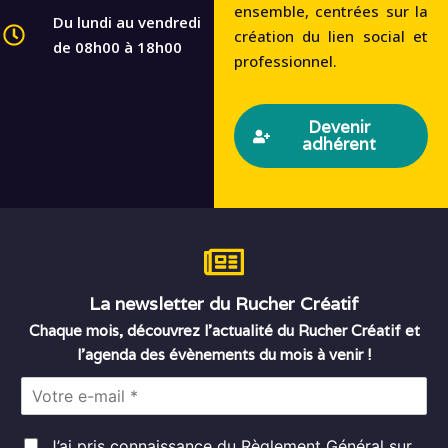
ensemble, centrées sur la
Du lundi au vendredi
création du lien social et
de 08h00 à 18h00
professionnel.
Devenir
adhérent
La newsletter du Rucher Créatif
Chaque mois, découvrez l’actualité du Rucher Créatif et
l’agenda des évènements du mois à venir !
E
m
a
R
i
J’ai pris connaissance du
Règlement Général sur