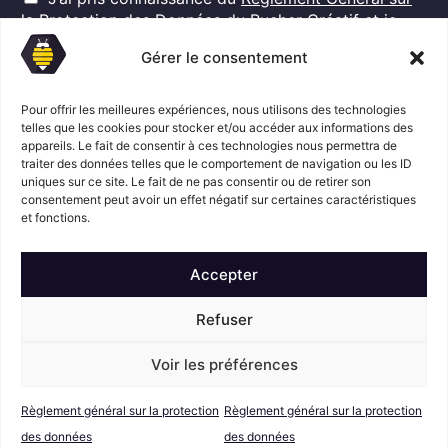
G
l
la Protection des Données
du Rucher Créatif et je
D
*
consens au traitement de mes données personnelles
P
Gérer le consentement
dans ces conditions.*
*
Pour offrir les meilleures expériences, nous utilisons des technologies
telles que les cookies pour stocker et/ou accéder aux informations des
appareils. Le fait de consentir à ces technologies nous permettra de
S'abonner
traiter des données telles que le comportement de navigation ou les ID
uniques sur ce site. Le fait de ne pas consentir ou de retirer son
consentement peut avoir un effet négatif sur certaines caractéristiques
Suivez l'actualité du Rucher créatif
et fonctions.
Accepter
Refuser
Voir les préférences
Mentions légales
© Le Rucher
Créatif
Règlement général sur la protection
Règlement général sur la protection
Conditions générales de vente
RGPD
des données
des données