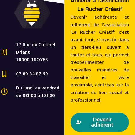
Adhérer à l'association
Le Rucher Créatif
Devenir adhérente et
adhérent de l’association
‘Le Rucher Créatif‘ c’est
avant tout, s’investir dans
17 Rue du Colonel
un tiers-lieu ouvert à
Driant
toutes et tous, qui permet
10000 TROYES
d’expérimenter de
nouvelles manières de
07 80 34 87 69
travailler et vivre
ensemble, centrées sur la
Du lundi au vendredi
création du lien social et
de 08h00 à 18h00
professionnel.
Devenir
adhérent