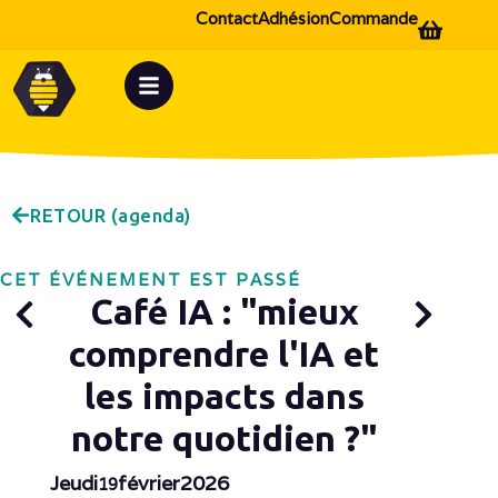
Contact
Adhésion
Commande
RETOUR (agenda)
CET ÉVÉNEMENT EST PASSÉ
Café IA : "mieux
comprendre l'IA et
les impacts dans
notre quotidien ?"
Jeudi
février
2026
19