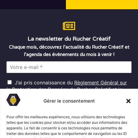
La newsletter du Rucher Créatif
Chaque mois, découvrez l’actualité du Rucher Créatif et
l’agenda des évènements du mois à venir !
E
m
a
R
i
J’ai pris connaissance du
Règlement Général sur
G
l
la Protection des Données
du Rucher Créatif et je
D
*
consens au traitement de mes données personnelles
P
Gérer le consentement
dans ces conditions.*
*
Pour offrir les meilleures expériences, nous utilisons des technologies
telles que les cookies pour stocker et/ou accéder aux informations des
S'abonner
appareils. Le fait de consentir à ces technologies nous permettra de
traiter des données telles que le comportement de navigation ou les ID