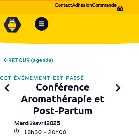
Contact
Adhésion
Commande
RETOUR (agenda)
CET ÉVÉNEMENT EST PASSÉ
Conférence
Aromathérapie et
Post-Partum
Mardi
avril
2025
29
18h
30
- 20h
00