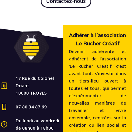
Contactez-nous
Adhérer à l'association
Le Rucher Créatif
Devenir adhérente et
adhérent de l’association
‘Le Rucher Créatif‘ c’est
avant tout, s’investir dans
17 Rue du Colonel
un tiers-lieu ouvert à
Driant
toutes et tous, qui permet
10000 TROYES
d’expérimenter de
nouvelles manières de
07 80 34 87 69
travailler et vivre
ensemble, centrées sur la
Du lundi au vendredi
création du lien social et
de 08h00 à 18h00