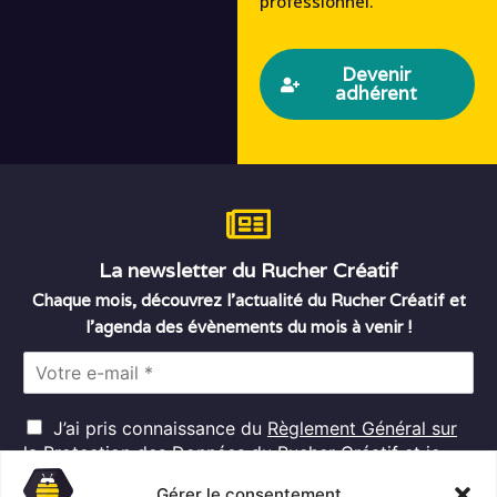
professionnel.
Devenir
adhérent
La newsletter du Rucher Créatif
Chaque mois, découvrez l’actualité du Rucher Créatif et
l’agenda des évènements du mois à venir !
E
m
a
R
i
J’ai pris connaissance du
Règlement Général sur
G
l
la Protection des Données
du Rucher Créatif et je
D
*
consens au traitement de mes données personnelles
P
Gérer le consentement