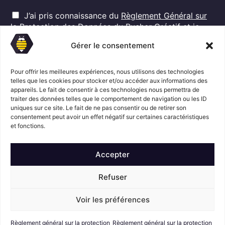
a
R
i
J’ai pris connaissance du
Règlement Général sur
G
l
la Protection des Données
du Rucher Créatif et je
D
*
consens au traitement de mes données personnelles
P
Gérer le consentement
dans ces conditions.*
*
Pour offrir les meilleures expériences, nous utilisons des technologies
telles que les cookies pour stocker et/ou accéder aux informations des
appareils. Le fait de consentir à ces technologies nous permettra de
S'abonner
traiter des données telles que le comportement de navigation ou les ID
uniques sur ce site. Le fait de ne pas consentir ou de retirer son
consentement peut avoir un effet négatif sur certaines caractéristiques
Suivez l'actualité du Rucher créatif
et fonctions.
Accepter
Refuser
Voir les préférences
Mentions légales
© Le Rucher
Créatif
Règlement général sur la protection
Règlement général sur la protection