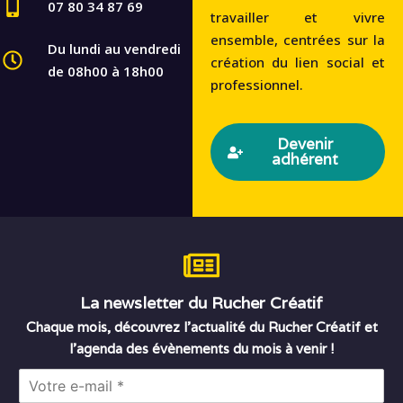
07 80 34 87 69
travailler et vivre
ensemble, centrées sur la
Du lundi au vendredi
création du lien social et
de 08h00 à 18h00
professionnel.
Devenir
adhérent
La newsletter du Rucher Créatif
Chaque mois, découvrez l’actualité du Rucher Créatif et
l’agenda des évènements du mois à venir !
E
m