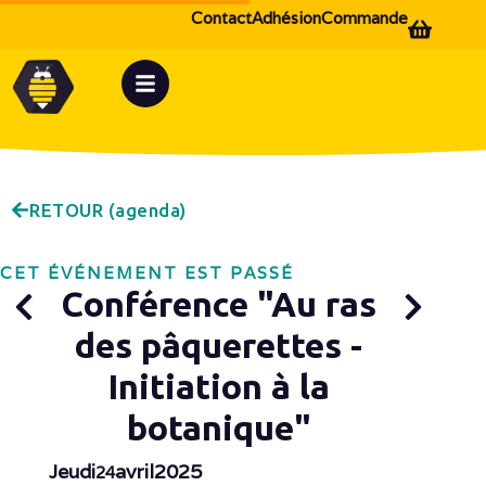
Contact
Adhésion
Commande
RETOUR (agenda)
CET ÉVÉNEMENT EST PASSÉ
Conférence "Au ras
des pâquerettes -
Initiation à la
botanique"
Jeudi
avril
2025
24