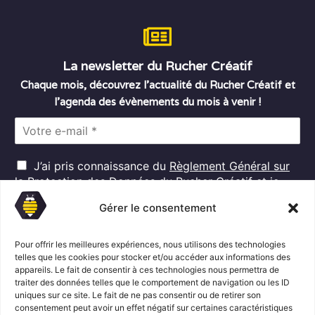
La newsletter du Rucher Créatif
Chaque mois, découvrez l’actualité du Rucher Créatif et
l’agenda des évènements du mois à venir !
E
m
a
R
i
J’ai pris connaissance du
Règlement Général sur
G
l
la Protection des Données
du Rucher Créatif et je
D
*
consens au traitement de mes données personnelles
P
Gérer le consentement
dans ces conditions.*
*
Pour offrir les meilleures expériences, nous utilisons des technologies
telles que les cookies pour stocker et/ou accéder aux informations des
appareils. Le fait de consentir à ces technologies nous permettra de
S'abonner
traiter des données telles que le comportement de navigation ou les ID
uniques sur ce site. Le fait de ne pas consentir ou de retirer son
consentement peut avoir un effet négatif sur certaines caractéristiques
Suivez l'actualité du Rucher créatif