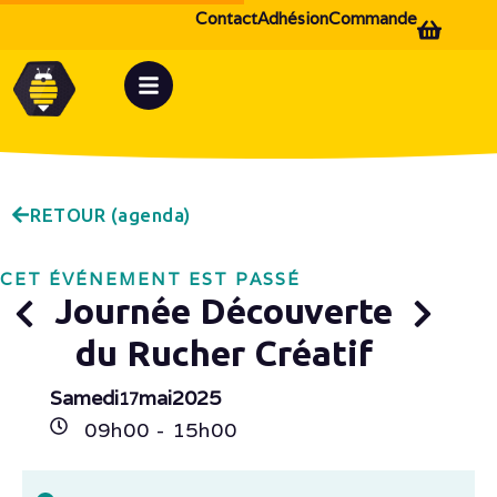
Contact
Adhésion
Commande
RETOUR (agenda)
CET ÉVÉNEMENT EST PASSÉ
Journée Découverte
du Rucher Créatif
Samedi
mai
2025
17
09h
00
- 15h
00