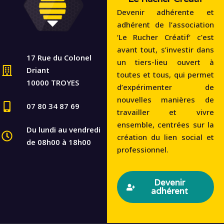
Devenir adhérente et
adhérent de l’association
‘Le Rucher Créatif‘ c’est
avant tout, s’investir dans
17 Rue du Colonel
un tiers-lieu ouvert à
Driant
toutes et tous, qui permet
10000 TROYES
d’expérimenter de
nouvelles manières de
07 80 34 87 69
travailler et vivre
ensemble, centrées sur la
Du lundi au vendredi
création du lien social et
de 08h00 à 18h00
professionnel.
Devenir
adhérent