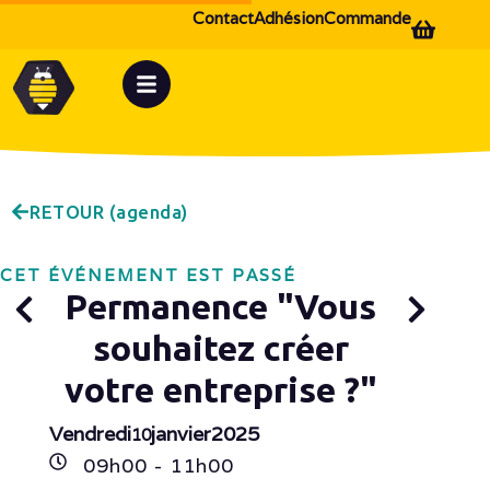
Contact
Adhésion
Commande
RETOUR (agenda)
CET ÉVÉNEMENT EST PASSÉ
Permanence "Vous
souhaitez créer
votre entreprise ?"
Vendredi
janvier
2025
10
09h
00
- 11h
00