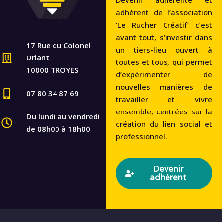
Devenir adhérente et
adhérent de l’association
‘Le Rucher Créatif‘ c’est
avant tout, s’investir dans
17 Rue du Colonel
un tiers-lieu ouvert à
Driant
toutes et tous, qui permet
10000 TROYES
d’expérimenter de
nouvelles manières de
07 80 34 87 69
travailler et vivre
ensemble, centrées sur la
Du lundi au vendredi
création du lien social et
de 08h00 à 18h00
professionnel.
Devenir
adhérent