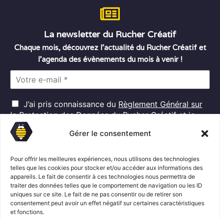
La newsletter du Rucher Créatif
Chaque mois, découvrez l’actualité du Rucher Créatif et
l’agenda des évènements du mois à venir !
E
m
a
R
i
J’ai pris connaissance du
Règlement Général sur
G
l
la Protection des Données
du Rucher Créatif et je
D
*
consens au traitement de mes données personnelles
P
Gérer le consentement
dans ces conditions.*
*
Pour offrir les meilleures expériences, nous utilisons des technologies
telles que les cookies pour stocker et/ou accéder aux informations des
appareils. Le fait de consentir à ces technologies nous permettra de
S'abonner
traiter des données telles que le comportement de navigation ou les ID
uniques sur ce site. Le fait de ne pas consentir ou de retirer son
consentement peut avoir un effet négatif sur certaines caractéristiques
Suivez l'actualité du Rucher créatif
et fonctions.